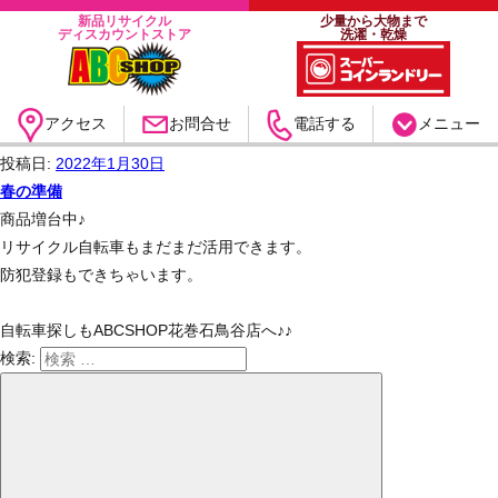
新品リサイクル
少量から大物まで
ディスカウントストア
洗濯・乾燥
アクセス
お問合せ
電話する
メニュー
月:
2022年1月
投稿日:
こんにちは。ABCSHOP花巻石鳥谷店です。
2022年1月30日
春の準備
春に向けて自転車売り場を店内側に移動させ
商品増台中♪
リサイクル自転車もまだまだ活用できます。
防犯登録もできちゃいます。
自転車探しもABCSHOP花巻石鳥谷店へ♪♪
検索: